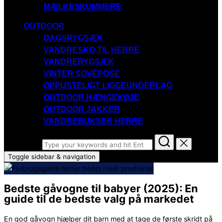
MÆLKESKUMMERE
OUTDOOR
DAGSRYGSÆK
VANDRESKO TIL HERRE
VANDRERYGSÆK
VINTER SOVEPOSE
OPPUSTELIGT LIGGEUNDERLAG
OUTDOOR HÆNGEKØJE
OUTDOOR JAKKER
VANDREBUKSER HERRE
Search for:
Toggle sidebar & navigation
Bedste gåvogne til babyer (2025): En
guide til de bedste valg på markedet
En god gåvogn hjælper dit barn med at tage de første skridt på