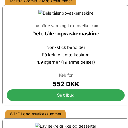
Melitta Cremio 2 Mælkeskummer
Lav både varm og kold mælkeskum
Dele tåler opvaskemaskine
Non-stick beholder
Få lækkert mælkeskum
4.9 stjerner (19 anmeldelser)
Køb for
552 DKK
Se tilbud
WMF Lono mælkeskummer