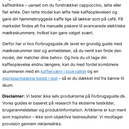
kaffedrikke – uanset om du foretrækker cappuccino, latte eller
flat white. Den rette model kan løfte hele kaffeoplevelsen og
gøre din hjemmebryggede kaffe lige så lækker som på café. På
markedet findes alt fra manuelle piskere til avancerede elektriske
mælkeskummere, hvilket kan gøre valget svært.
Derfor har vi hos Forbrugsguide.dk lavet en grundig guide med
mælkeskummer test og anmeldelser
, så du nemt kan finde den
model, der matcher dine behov. Og hvis du vil tage din
kaffeoplevelse endnu længere, kan du med fordel kombinere
skummeren med en
kaffekværn i topkvalitet
og en
espressomaskine bedst i test
– så er du dækket ind fra bønne til
skum.
Disclaimer:
Vi tester ikke selv produkterne på Forbrugsguide.dk.
Vores guides er baseret på research fra eksterne testkilder,
brugeranmeldelser og produktinformation. Artiklerne er kun ment
som inspiration – ikke som objektive testresultater. Vi modtager
provision gennem reklamelinks.