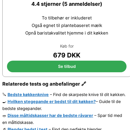
4.4 stjerner (5 anmeldelser)
To tilbehør er inkluderet
Også egnet til plantebaseret mælk
Opnå baristakvalitet hjemme i dit køkken
Køb for
679 DKK
Se tilbud
Relaterede tests og anbefalinger 🔗
🔪
Bedste køkkenknive
– Find de skarpeste knive til dit køkken.
🍳
Hvilken stegepande er bedst til dit køkken?
– Guide til de
bedste stegepander.
🥗
Disse måltidskasser har de bedste råvarer
– Spar tid med
en måltidskasse.
🥤
Blender bedst i test
– Find den perfekte blender.