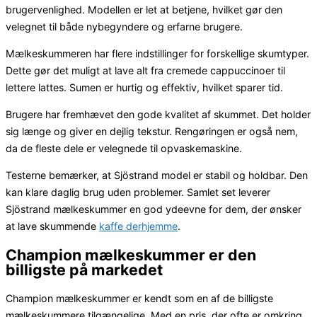
brugervenlighed. Modellen er let at betjene, hvilket gør den
velegnet til både nybegyndere og erfarne brugere.
Mælkeskummeren har flere indstillinger for forskellige skumtyper.
Dette gør det muligt at lave alt fra cremede cappuccinoer til
lettere lattes. Sumen er hurtig og effektiv, hvilket sparer tid.
Brugere har fremhævet den gode kvalitet af skummet. Det holder
sig længe og giver en dejlig tekstur. Rengøringen er også nem,
da de fleste dele er velegnede til opvaskemaskine.
Testerne bemærker, at Sjöstrand model er stabil og holdbar. Den
kan klare daglig brug uden problemer. Samlet set leverer
Sjöstrand mælkeskummer en god ydeevne for dem, der ønsker
at lave skummende
kaffe derhjemme
.
Champion mælkeskummer er den
billigste på markedet
Champion mælkeskummer er kendt som en af de billigste
mælkeskummere tilgængelige. Med en pris, der ofte er omkring