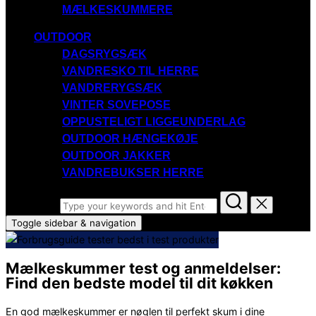
MÆLKESKUMMERE
OUTDOOR
DAGSRYGSÆK
VANDRESKO TIL HERRE
VANDRERYGSÆK
VINTER SOVEPOSE
OPPUSTELIGT LIGGEUNDERLAG
OUTDOOR HÆNGEKØJE
OUTDOOR JAKKER
VANDREBUKSER HERRE
Search for:
Toggle sidebar & navigation
Mælkeskummer test og anmeldelser:
Find den bedste model til dit køkken
En god mælkeskummer er nøglen til perfekt skum i dine