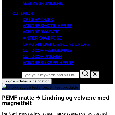
MÆLKESKUMMERE
OUTDOOR
DAGSRYGSÆK
VANDRESKO TIL HERRE
VANDRERYGSÆK
VINTER SOVEPOSE
OPPUSTELIGT LIGGEUNDERLAG
OUTDOOR HÆNGEKØJE
OUTDOOR JAKKER
VANDREBUKSER HERRE
Search for:
Toggle sidebar & navigation
PEMF måtte → Lindring og velvære med
magnetfelt
I en travl hverdag, hvor stress, muskelspændinger og træthed