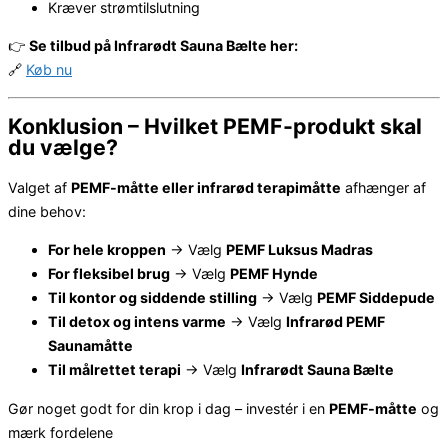
Kræver strømtilslutning
👉
Se tilbud på Infrarødt Sauna Bælte her:
🔗
Køb nu
Konklusion – Hvilket PEMF-produkt skal
du vælge?
Valget af
PEMF-måtte eller infrarød terapimåtte
afhænger af
dine behov:
For hele kroppen
→ Vælg
PEMF Luksus Madras
For fleksibel brug
→ Vælg
PEMF Hynde
Til kontor og siddende stilling
→ Vælg
PEMF Siddepude
Til detox og intens varme
→ Vælg
Infrarød PEMF
Saunamåtte
Til målrettet terapi
→ Vælg
Infrarødt Sauna Bælte
Gør noget godt for din krop i dag – investér i en
PEMF-måtte
og
mærk fordelene