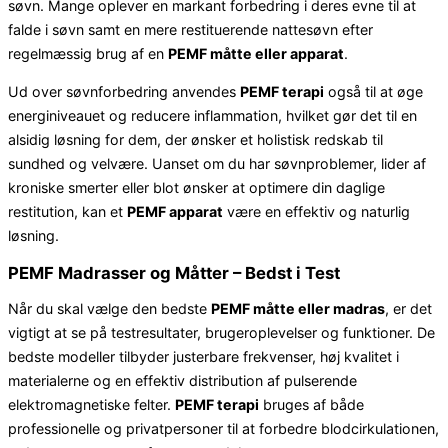
søvn. Mange oplever en markant forbedring i deres evne til at
falde i søvn samt en mere restituerende nattesøvn efter
regelmæssig brug af en
PEMF måtte eller apparat
.
Ud over søvnforbedring anvendes
PEMF terapi
også til at øge
energiniveauet og reducere inflammation, hvilket gør det til en
alsidig løsning for dem, der ønsker et holistisk redskab til
sundhed og velvære. Uanset om du har søvnproblemer, lider af
kroniske smerter eller blot ønsker at optimere din daglige
restitution, kan et
PEMF apparat
være en effektiv og naturlig
løsning.
PEMF Madrasser og Måtter – Bedst i Test
Når du skal vælge den bedste
PEMF måtte eller madras
, er det
vigtigt at se på testresultater, brugeroplevelser og funktioner. De
bedste modeller tilbyder justerbare frekvenser, høj kvalitet i
materialerne og en effektiv distribution af pulserende
elektromagnetiske felter.
PEMF terapi
bruges af både
professionelle og privatpersoner til at forbedre blodcirkulationen,