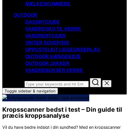
MÆLKESKUMMERE
OUTDOOR
DAGSRYGSÆK
VANDRESKO TIL HERRE
VANDRERYGSÆK
VINTER SOVEPOSE
OPPUSTELIGT LIGGEUNDERLAG
OUTDOOR HÆNGEKØJE
OUTDOOR JAKKER
VANDREBUKSER HERRE
Search for:
Toggle sidebar & navigation
Kropsscanner bedst i test – Din guide til
præcis kroppsanalyse
Vil du have bedre indsigt i din sundhed? Med en kropsscanner