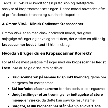
Tanita BC-545N er kendt for sin præcision og detaljerede
analyse af kropssammensætningen. Denne model anvendes ofte
af professionelle trænere og sundhedseksperter.
3. Omron VIVA – Klinisk Godkendt Kropsscanner
Omron VIVA er en medicinsk godkendt model, der giver
nøjagtige målinger og er velegnet til dem, der ønsker en pålidelig
kropsscanner bedst i test
til hjemmebrug.
Hvordan Bruger du en Kropsscanner Korrekt?
For at få de mest præcise målinger med din
kropsscanner bedst
i test
, bør du følge disse retningslinjer:
Brug scanneren på samme tidspunkt hver dag
, gerne om
morgenen før morgenmad.
Stå barfodet på sensorerne
for den bedste ledningsevne.
Undgå målinger efter træning eller indtagelse af store
mængder væske
, da dette kan påvirke resultaterne.
Sørg for, at din kropscanner står på en plan overflade