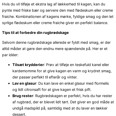
Hvis du vil tilføje et ekstra lag af lækkerhed til kagen, kan du
pynte med friske bær og servere den med flødeskum eller creme
fraiche. Kombinationen af kagens mørke, fyldige smag og den let
syrlige flødeskum eller creme fraiche giver en perfekt balance.
Tips til at forbedre din rugbrødskage
Selvom denne rugbrødskage allerede er fyldt med smag, er der
altid måder at gøre den endnu mere spændende på. Her er et
par idéer:
Tilsæt krydderier
: Prøv at tilføje en teskefuld kanel eller
kardemomme for at give kagen en varm og krydret smag,
der passer perfekt til efterår og vinter.
Lav en glasur
: Du kan lave en enkel glasur med flormelis
og lidt citronsaft for at give kagen et frisk pift.
Brug rester
: Rugbrødskagen er perfekt, hvis du har rester
af rugbrød, der er blevet lidt tørt. Det giver en god måde at
undgå madspild på, samtidig med at du laver en lækker
dessert.