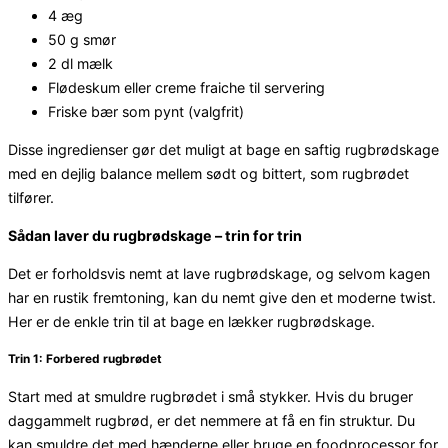
4 æg
50 g smør
2 dl mælk
Flødeskum eller creme fraiche til servering
Friske bær som pynt (valgfrit)
Disse ingredienser gør det muligt at bage en saftig rugbrødskage
med en dejlig balance mellem sødt og bittert, som rugbrødet
tilfører.
Sådan laver du rugbrødskage – trin for trin
Det er forholdsvis nemt at lave rugbrødskage, og selvom kagen
har en rustik fremtoning, kan du nemt give den et moderne twist.
Her er de enkle trin til at bage en lækker rugbrødskage.
Trin 1: Forbered rugbrødet
Start med at smuldre rugbrødet i små stykker. Hvis du bruger
daggammelt rugbrød, er det nemmere at få en fin struktur. Du
kan smuldre det med hænderne eller bruge en foodprocessor for