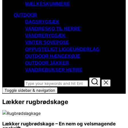
MÆLKESKUMMERE
OUTDOOR
DAGSRYGSÆK
VANDRESKO TIL HERRE
VANDRERYGSÆK
VINTER SOVEPOSE
OPPUSTELIGT LIGGEUNDERLAG
OUTDOOR HÆNGEKØJE
OUTDOOR JAKKER
VANDREBUKSER HERRE
Search for:
Toggle sidebar & navigation
Lækker rugbrødskage
Lækker rugbrødskage – En nem og velsmagende