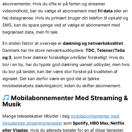
abonnementer. Hvis du ofte er på farten og streamer
videoindhold, bør du vælge et abonnement med
fri data
eller en
høj datagrænse. Hvis du primært bruger din telefon til opkald og
SMS, kan du spare penge ved at vælge et abonnement med
begrænset data, men fri tale.
En anden faktor at overveje er
dækning og netværkskvalitet
.
Danmark har tre store netværksudbydere:
TDC, Telenor/Telia
og 3
, som hver dækker forskellige områder forskelligt. Hvis du
bor i en by, har du typisk god dækning uanset udbyder, men hvis
du bor på landet, kan der være stor forskel på kvaliteten af
signalet. Det kan derfor være en god idé at tjekke
mobilselskabets dækningskort, inden du skifter abonnement.
Mobilabonnementer Med Streaming &
Musik
Mange teleselskaber tilbyder i dag
mobilabonnementer med
inkluderede streamingtjenester
som
Spotify, HBO Max, Netflix
eller Viaplay
. Hvis du allerede betaler for en af disse tjenester,