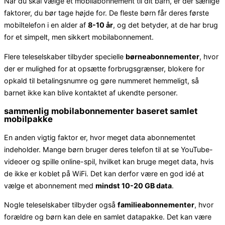
Når du skal vælge et mobilabonnement til dit barn, er der særlige
faktorer, du bør tage højde for. De fleste børn får deres første
mobiltelefon i en alder af
8-10 år
, og det betyder, at de har brug
for et simpelt, men sikkert mobilabonnement.
Flere teleselskaber tilbyder specielle
børneabonnementer
, hvor
der er mulighed for at opsætte forbrugsgrænser, blokere for
opkald til betalingsnumre og gøre nummeret hemmeligt, så
barnet ikke kan blive kontaktet af ukendte personer.
sammenlig mobilabonnementer baseret samlet
mobilpakke
En anden vigtig faktor er, hvor meget data abonnementet
indeholder. Mange børn bruger deres telefon til at se YouTube-
videoer og spille online-spil, hvilket kan bruge meget data, hvis
de ikke er koblet på WiFi. Det kan derfor være en god idé at
vælge et abonnement med
mindst 10-20 GB data
.
Nogle teleselskaber tilbyder også
familieabonnementer
, hvor
forældre og børn kan dele en samlet datapakke. Det kan være