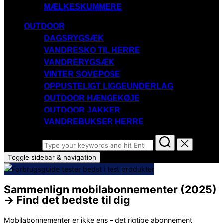
MÆLKESKUMMERE
OUTDOOR
DAGSRYGSÆK
VANDRESKO TIL HERRE
VANDRERYGSÆK
VINTER SOVEPOSE
OPPUSTELIGT LIGGEUNDERLAG
OUTDOOR HÆNGEKØJE
OUTDOOR JAKKER
VANDREBUKSER HERRE
Search for:
Toggle sidebar & navigation
Sammenlign mobilabonnementer (2025)
→ Find det bedste til dig
Mobilabonnementer er ikke ens – det rigtige abonnement